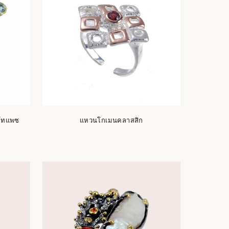
 โทแพซ
แหวนโกเมนคลาสสิก