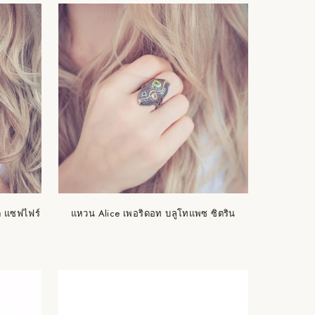
ต แซฟไฟร์
แหวน Alice เพอริดอท บลูโทแพซ ซิตริน