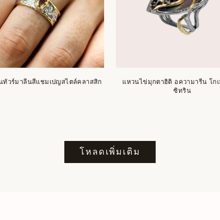
นทัวร์มาลีนสีแชมเปญสไตล์คลาสสิก
แหวนไข่มุกตาฮิติ อความารีน โก
ซิทริน
โหลดเพิ่มเติม