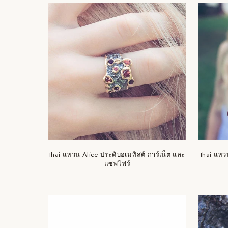
thai แหวน Alice ประดับอเมทิสต์ การ์เน็ต และ
thai แหว
แซฟไฟร์